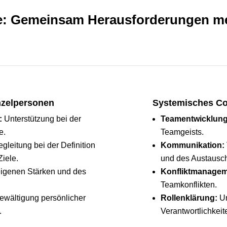
e: Gemeinsam Herausforderungen mei
nzelpersonen
Systemisches Co
:
Unterstützung bei der
Teamentwicklung
e.
Teamgeists.
gleitung bei der Definition
Kommunikation:
Ziele.
und des Austausc
igenen Stärken und des
Konfliktmanagem
Teamkonflikten.
ewältigung persönlicher
Rollenklärung:
Un
.
Verantwortlichkeit