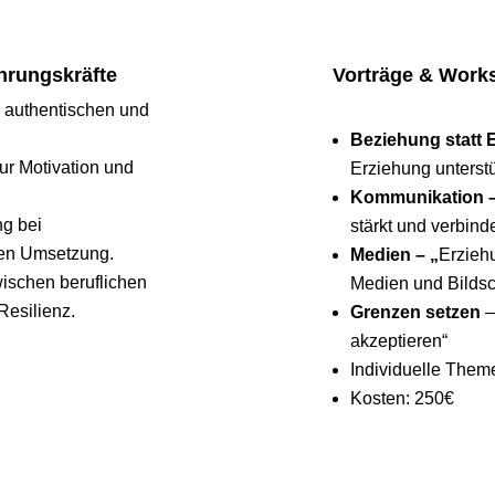
hrungskräfte
Vorträge & Works
 authentischen und
Beziehung statt 
ur Motivation und
Erziehung unterstü
Kommunikation 
ng bei
stärkt und verbinde
en Umsetzung.
Medien – „
Erziehu
ischen beruflichen
Medien und Bildsc
Resilienz.
Grenzen setzen
–
akzeptieren“
Individuelle The
Kosten: 250€