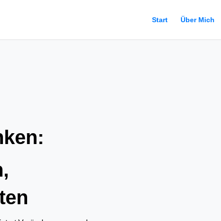
Start
Über Mich
nken:
,
lten